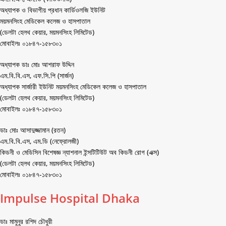
অধ্যাপক ও বিভাগীয় প্রধান কার্ডিওলজি ইউনিট
ময়মনসিংহ মেডিকেল কলেজ ও হাসপাতাল
(ডেলটা হেলথ কেয়ার, ময়মনসিংহ লিমিটেড)
মোবাইলঃ ০১৮৪৭-১৫৮৩০১
অধ্যাপক ডাঃ মোঃ আশরাফ উদ্দিন
এম.বি.বি.এস, এফ.সি.পি (সার্জন)
অধ্যাপক সার্জারী ইউনিট ময়মনসিংহ মেডিকেল কলেজ ও হাসপাতাল
(ডেলটা হেলথ কেয়ার, ময়মনসিংহ লিমিটেড)
মোবাইলঃ ০১৮৪৭-১৫৮৩০১
ডাঃ মোঃ আসাদুজ্জামান (রতন)
এম.বি.বি.এস, এম.ডি (নেফ্রোলজী)
কিডনী ও মেডিসিন বিশেষজ্ঞ ন্যাশনাল ইন্সটিটিউট অব কিডনী রোগ (এক্স)
(ডেলটা হেলথ কেয়ার, ময়মনসিংহ লিমিটেড)
মোবাইলঃ ০১৮৪৭-১৫৮৩০১
Impulse Hospital Dhaka
ডাঃ মামুনুর রশিদ চৌধুরী