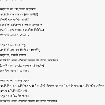
অধ্যাপক ডাঃ শাহ্‌ আলম তালুকদার
এম.বি.বি.এস, এম.এস (শিশু সার্জারী)
বিভাগী প্রধান (শিশু সার্জারী)
ময়মনসিংহ মেডিকেল কলেজ ও হাসপাতাল
(ডেলটা হেলথ কেয়ার, ময়মনসিংহ লিমিটেড)
মোবাইলঃ ০১৮৪৭-১৫৮৩০১
অধ্যাপক ডাঃ এম.এ গফুর
এম.বি.বি.এস, এফ.সি.পি.এস (সার্জারী)
অধ্যাপক, সার্জারী ইউনিট
কমিউনিটি বেজ্‌ড মেডিকেল কলেজ হাসপাতাল, ময়মনসিংহ
(ডেলটা হেলথ কেয়ার, ময়মনসিংহ লিমিটেড)
মোবাইলঃ ০১৮৪৭-১৫৮৩০১
অধ্যাপক ডাঃ হাসিবুর রহমান
এম.বি.বি.এস, এফ.সি.পি.এস. (চর্ম ও যৌন) বিশেষজ্ঞ এম.আর.সি.পি (গ্লাসগো), এ.সি.পি(আমেরিকা)
এফ.আর.সি.পি(এডিনবার্গ)
অধ্যাপক ও বিভাগীয় প্রধান
কমিউনিটি বেজ্‌ড মেডিকেল কলেজ হাসপাতাল ময়মনসিংহ