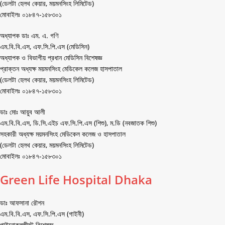
(ডেলটা হেলথ কেয়ার, ময়মনসিংহ লিমিটেড)
মোবাইলঃ ০১৮৪৭-১৫৮৩০১
অধ্যাপক ডাঃ এম. এ. গণি
এম.বি.বি.এস, এফ.সি.পি.এস (মেডিসিন)
অধ্যাপক ও বিভাগীয় প্রধান মেডিসিন বিশেষজ্ঞ
প্রাক্তন অধ্যক্ষ ময়মনসিংহ মেডিকেল কলেজ হাসপাতাল
(ডেলটা হেলথ কেয়ার, ময়মনসিংহ লিমিটেড)
মোবাইলঃ ০১৮৪৭-১৫৮৩০১
ডাঃ মোঃ আয়ুব আলী
এম.বি.বি.এস, ডি.সি.এইচ এফ.সি.পি.এস (শিশু), ম.ডি (নবজাতক শিশু)
সহকারী অধ্যক্ষ ময়মনসিংহ মেডিকেল কলেজ ও হাসপাতাল
(ডেলটা হেলথ কেয়ার, ময়মনসিংহ লিমিটেড)
মোবাইলঃ ০১৮৪৭-১৫৮৩০১
Green Life Hospital Dhaka
ডাঃ আফসানা রৌশন
এম.বি.বি.এস, এফ.সি.পি.এস (গাইনী)
গাইনোকলজীস্ট বিশেষজ্ঞ