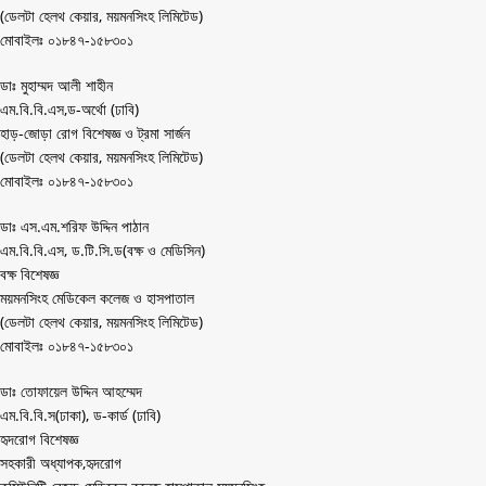
(ডেলটা হেলথ কেয়ার, ময়মনসিংহ লিমিটেড)
মোবাইলঃ ০১৮৪৭-১৫৮৩০১
ডাঃ মুহাম্মদ আলী শাহীন
এম.বি.বি.এস,ড-অর্থো (ঢাবি)
হাড়-জোড়া রোগ বিশেষজ্ঞ ও ট্রমা সার্জন
(ডেলটা হেলথ কেয়ার, ময়মনসিংহ লিমিটেড)
মোবাইলঃ ০১৮৪৭-১৫৮৩০১
ডাঃ এস.এম.শরিফ উদ্দিন পাঠান
এম.বি.বি.এস, ড.টি.সি.ড(বক্ষ ও মেডিসিন)
বক্ষ বিশেষজ্ঞ
ময়মনসিংহ মেডিকেল কলেজ ও হাসপাতাল
(ডেলটা হেলথ কেয়ার, ময়মনসিংহ লিমিটেড)
মোবাইলঃ ০১৮৪৭-১৫৮৩০১
ডাঃ তোফায়েল উদ্দিন আহম্মেদ
এম.বি.বি.স(ঢাকা), ড-কার্ড (ঢাবি)
হৃদরোগ বিশেষজ্ঞ
সহকারী অধ্যাপক,হৃদরোগ