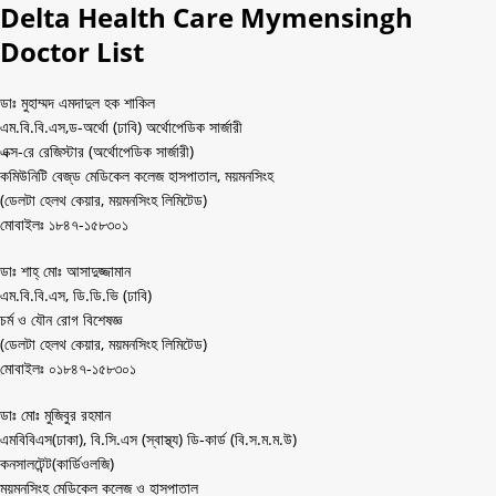
Delta Health Care Mymensingh
Doctor List
ডাঃ মুহাম্মদ এমদাদুল হক শাকিল
এম.বি.বি.এস,ড-অর্থো (ঢাবি) অর্থোপেডিক সার্জারী
এক্স-রে রেজিস্টার (অর্থোপেডিক সার্জারী)
কমিউনিটি বেজ্‌ড মেডিকেল কলেজ হাসপাতাল, ময়মনসিংহ
(ডেলটা হেলথ কেয়ার, ময়মনসিংহ লিমিটেড)
মোবাইলঃ ১৮৪৭-১৫৮৩০১
ডাঃ শাহ্‌ মোঃ আসাদুজ্জামান
এম.বি.বি.এস, ডি.ডি.ভি (ঢাবি)
চর্ম ও যৌন রোগ বিশেষজ্ঞ
(ডেলটা হেলথ কেয়ার, ময়মনসিংহ লিমিটেড)
মোবাইলঃ ০১৮৪৭-১৫৮৩০১
ডাঃ মোঃ মুজিবুর রহমান
এমবিবিএস(ঢাকা), বি.সি.এস (স্বাস্থ্য) ডি-কার্ড (বি.স.ম.ম.উ)
কনসালটেন্ট(কার্ডিওলজি)
ময়মনসিংহ মেডিকেল কলেজ ও হাসপাতাল