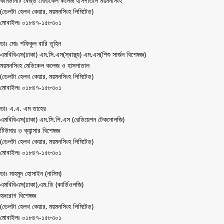
কমিউনিটি বেজ্‌ড মেডিকেল কলেজ হাসপাতাল ময়মনসিংহ
(ডেলটা হেলথ কেয়ার, ময়মনসিংহ লিমিটেড)
মোবাইলঃ ০১৮৪৭-১৫৮৩০১
ডাঃ মোঃ শফিকুল বারি তূহিন
এমবিবিএস(ঢাকা) এম.সি.এস(স্বাস্থ্য) এম.এস(শিশু সার্জন বিশেষজ্ঞ)
ময়মনসিংহ মেডিকেল কলেজ ও হাসপাতাল
(ডেলটা হেলথ কেয়ার, ময়মনসিংহ লিমিটেড)
মোবাইলঃ ০১৮৪৭-১৫৮৩০১
ডাঃ এ.এ. এম তাহের
এমবিবিএস(ঢাকা) এম.সি.পি.এস (রেডিয়েশন টেকনোলজি)
টিউমার ও ক্যান্সার বিশেষজ্ঞ
(ডেলটা হেলথ কেয়ার, ময়মনসিংহ লিমিটেড)
মোবাইলঃ ০১৮৪৭-১৫৮৩০১
ডাঃ মাহমুদ হোসাইন (নাসিম)
এমবিবিএস(ঢাকা),এম.ডি (কার্ডিওলজি)
হৃদরোগ বিশেষজ্ঞ
(ডেলটা হেলথ কেয়ার, ময়মনসিংহ লিমিটেড)
মোবাইলঃ ০১৮৪৭-১৫৮৩০১