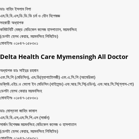
ডাঃ নাহিদ ইসলাম নিপা
এম.বি.বি.এস,ডি.ডি.ভি চর্ম ও যৌন বিশেষজ্ঞ
সহকারী অধ্যাপক
কমিউনিটি বেজ্‌ড মেডিকেল কলেজ হাসপাতাল, ময়মনসিংহ
(ডেলটা হেলথ কেয়ার, ময়মনসিংহ লিমিটেড)
মোবাইলঃ ০১৮৪৭-১৫৮৩০১
Delta Health Care Mymensingh All Doctor
অধ্যাপক ডাঃ সাইদুর রহমান
এফ.সি.পি (মেডিসিন), এম.ডি(হ্যাপাটোলজী) এফ.এ.সি.পি (আমেরিকা)
ডব্লিউ.এইচ.ও ফেলো ইন মেডিসিন (থাইলেন্ড) এফ.আর.সি.পি(এডিন), এফ.আর.সি.পি(গ্লাস-গো)
ডেলটা হেলথ কেয়ার ময়মনসিংহ
মোবাইলঃ ০১৮৪৭-১৫৮৩০১
ডাঃ মোস্তফা জাহিদ কামাল
এম.বি.বি.এস,এম.সি.পি.এস (সার্জন)
সার্জন বিশেষজ্ঞ ময়মনসিংহ মেডিকেল কলেজ ও হাসপাতাল
(ডেলটা হেলথ কেয়ার, ময়মনসিংহ লিমিটেড)
মোবাইলঃ ০১৮৪৭-১৫৮৩০১